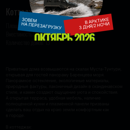
Коттедж
В АРКТИКЕ
ЗОВЕМ
3 ДНЯ/2 НОЧИ
НА ПЕРЕЗАГРУЗКУ
Площадь: 30 м²
ОКТЯБРЬ 2026
Вместимость: до 4 гостей
Количество домов: 13
Приватные дома возвышаются на скалах Муста-Тунтури,
открывая для гостей панораму Баренцева моря.
Панорамное остекление, экологичные материалы,
природные фактуры, лаконичный дизайн в скандинавском
стиле, и камин создают ощущение уюта и спокойствия.
А открытая терраса, удобная мебель, наличие
полноценной кухни и плазменной панели призваны
сделать ваш отдых на краю земли комфортным как
в городе.
В коттеджах: