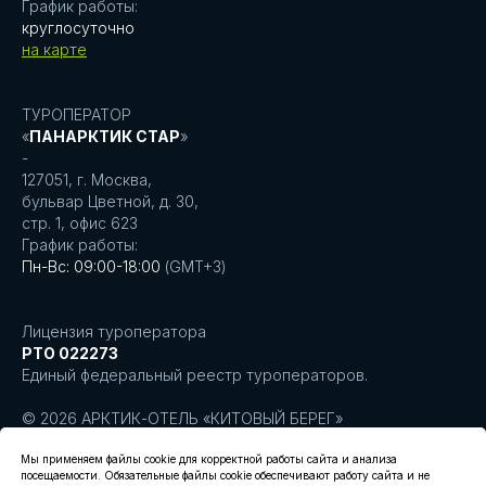
График работы:
круглосуточно
на карте
ТУРОПЕРАТОР
«
ПАНАРКТИК СТАР
»
-
127051, г. Москва,
бульвар Цветной, д. 30,
стр. 1, офис 623
График работы:
Пн-Вс: 09:00-18:00
(GMT+3)
Лицензия туроператора
РТО 022273
Единый федеральный реестр туроператоров.
© 2026 АРКТИК-ОТЕЛЬ «КИТОВЫЙ БЕРЕГ»
Создание сайта Leto.Website
Мы применяем файлы cookie для корректной работы сайта и анализа
посещаемости. Обязательные файлы cookie обеспечивают работу сайта и не