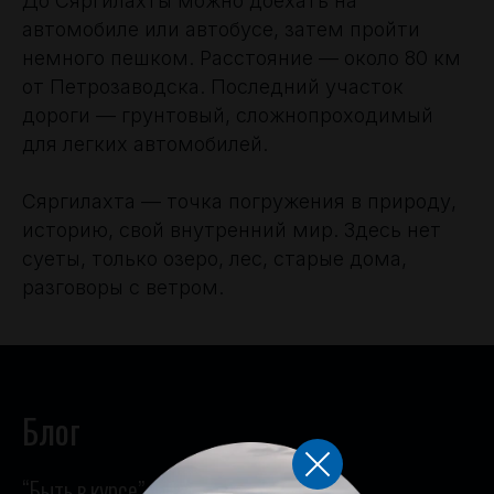
До Сяргилахты можно доехать на
автомобиле или автобусе, затем пройти
немного пешком. Расстояние — около 80 км
от Петрозаводска. Последний участок
дороги — грунтовый, сложнопроходимый
для легких автомобилей.
Сяргилахта — точка погружения в природу,
историю, свой внутренний мир. Здесь нет
суеты, только озеро, лес, старые дома,
разговоры с ветром.
Блог
“Быть в курсе”