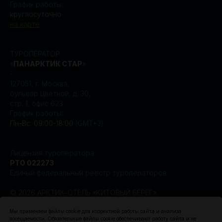
График работы:
круглосуточно
на карте
ТУРОПЕРАТОР
«
ПАНАРКТИК СТАР
»
-
127051, г. Москва,
бульвар Цветной, д. 30,
стр. 1, офис 623
График работы:
Пн-Вс: 09:00-18:00
(GMT+3)
Лицензия туроператора
РТО 022273
Единый федеральный реестр туроператоров.
© 2026 АРКТИК-ОТЕЛЬ «КИТОВЫЙ БЕРЕГ»
Создание сайта Leto.Website
Мы применяем файлы cookie для корректной работы сайта и анализа
посещаемости. Обязательные файлы cookie обеспечивают работу сайта и не