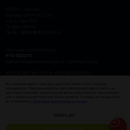
-
127051, г. Москва,
бульвар Цветной, д. 30,
стр. 1, офис 623
График работы:
Пн-Вс: 09:00-18:00
(GMT+3)
Лицензия туроператора
РТО 022273
Единый федеральный реестр туроператоров.
© 2026 АРКТИК-ОТЕЛЬ «КИТОВЫЙ БЕРЕГ»
Создание сайта Leto.Website
Мы применяем файлы cookie для корректной работы сайта и анализа
посещаемости. Обязательные файлы cookie обеспечивают работу сайта и не
могут быть отключены. Аналитические файлы cookie помогают нам улучшать
Поисковое продвижение сайта —
сайт и подключаются только при вашем согласии. Оставаясь на нашем сайте,
компания «Пиксель Плюс»
вы соглашаетесь
с Политикой пользовательских данных
.
ПРИНЯТЬ ВСЕ
НАСТРОИТЬ ФАЙЛЫ COOKIE
Создание сайта