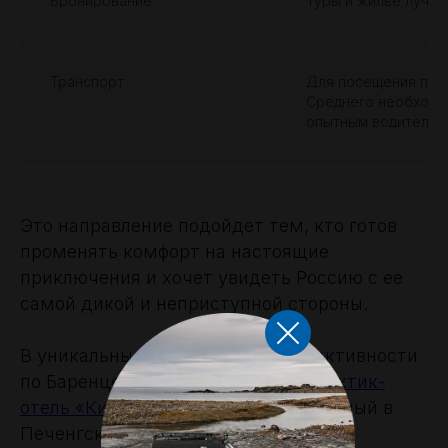
Бронирование
Туры и жилье лучш
Транспорт
Для посещения пол
Среднего необходи
опытным водителем
Это направление подойдет тем, кто готов
променять комфорт на настоящие
приключения и хочет увидеть Россию с ее
самой дикой и неприступной стороны.
В уникальные приключенческие активности
по Баренцеву морю приглашает
Арктик-
отель «Китовый берег»
, расположенный в
Печенгском муниципальном округе