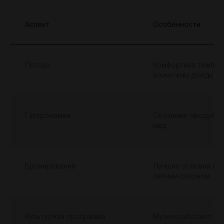
Аспект
Особенности
Погода
Комфортная темпера
возможны дожди
Гастрономия
Сезонные продукты:
мед
Бронирование
Лучшие условия и ц
летним сезоном
Культурная программа
Музеи работают бе