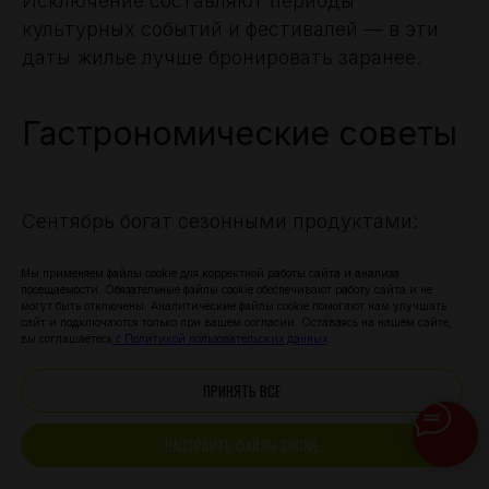
Исключение составляют периоды
культурных событий и фестивалей — в эти
даты жилье лучше бронировать заранее.
Гастрономические советы
Сентябрь богат сезонными продуктами:
Грибы и ягоды в лесных регионах.
Мы применяем файлы cookie для корректной работы сайта и анализа
посещаемости. Обязательные файлы cookie обеспечивают работу сайта и не
Свежий мед на ярмарках.
могут быть отключены. Аналитические файлы cookie помогают нам улучшать
Молодые овощи и фрукты.
сайт и подключаются только при вашем согласии. Оставаясь на нашем сайте,
вы соглашаетесь
с Политикой пользовательских данных
.
Специальные меню в ресторанах,
посвященные осеннему урожаю.
ПРИНЯТЬ ВСЕ
НАСТРОИТЬ ФАЙЛЫ COOKIE
Транспортная доступность