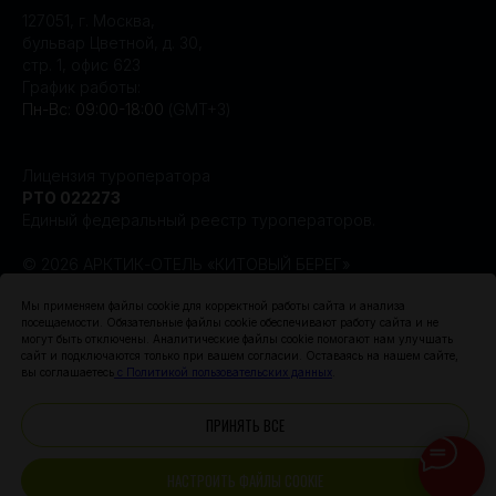
127051, г. Москва,
бульвар Цветной, д. 30,
стр. 1, офис 623
График работы:
Пн-Вс: 09:00-18:00
(GMT+3)
Лицензия туроператора
РТО 022273
Единый федеральный реестр туроператоров.
© 2026 АРКТИК-ОТЕЛЬ «КИТОВЫЙ БЕРЕГ»
Создание сайта Leto.Website
Мы применяем файлы cookie для корректной работы сайта и анализа
посещаемости. Обязательные файлы cookie обеспечивают работу сайта и не
могут быть отключены. Аналитические файлы cookie помогают нам улучшать
Поисковое продвижение сайта —
сайт и подключаются только при вашем согласии. Оставаясь на нашем сайте,
компания «Пиксель Плюс»
вы соглашаетесь
с Политикой пользовательских данных
.
ПРИНЯТЬ ВСЕ
НАСТРОИТЬ ФАЙЛЫ COOKIE
Создание сайта