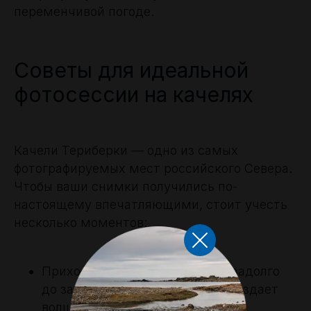
переменчивой погоде.
Советы для идеальной
фотосессии на качелях
Качели Териберки — одно из самых
фотографируемых мест российского Севера.
Чтобы ваши снимки получились по-
настоящему впечатляющими, стоит учесть
несколько моментов:
Приходите на рассвете или незадолго
до заката — в это время свет создает
волшебную атмосферу.