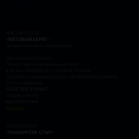
ПОЛИТИКА КОНФИДЕНЦИАЛЬНОСТИ
ДОГОВОР ОФЕРТЫ
АРКТИК-ОТЕЛЬ
«
КИТОВЫЙ БЕРЕГ
» -
проект компании «Норникель»
-
Мурманская область,
Печенгский муниципальный округ,
в 30 км севернее от п. Старая Титовка,
на берегу Баренцева моря губы Малой Волоковой,
GPS-координаты
69.647956 31.818477
График работы:
круглосуточно
на карте
ТУРОПЕРАТОР
«
ПАНАРКТИК СТАР
»
-