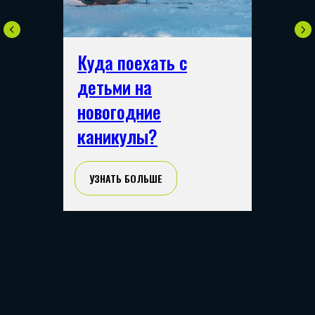
Куда поехать с
детьми на
новогодние
каникулы?
В АРКТИКЕ
ЗОВЕМ
3 ДНЯ/2 НОЧИ
НА ПЕРЕЗАГРУЗКУ
ОКТЯБРЬ 2026
УЗНАТЬ БОЛЬШЕ