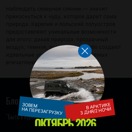
Наблюдать северное сияние — значит
прикоснуться к чуду, которое дарит сама
природа. Карелия и Кольский полуостров
предоставляют уникальные возможности
для этого: дикая природа, прозрачный
воздух, темное, очень низкое небо создают
идеальные условия для незабываемых
впечатлений.
Блог
В АРКТИКЕ
ЗОВЕМ
3 ДНЯ/2 НОЧИ
НА ПЕРЕЗАГРУЗКУ
“Быть в курсе”
ОКТЯБРЬ 2026