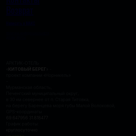
Возврат
Написать в МАКС
ПОЛИТИКА КОНФИДЕНЦИАЛЬНОСТИ
ДОГОВОР ОФЕРТЫ
АРКТИК-ОТЕЛЬ
«
КИТОВЫЙ БЕРЕГ
» -
проект компании «Норникель»
-
Мурманская область,
Печенгский муниципальный округ,
в 30 км севернее от п. Старая Титовка,
на берегу Баренцева моря губы Малой Волоковой,
GPS-координаты
69.647956 31.818477
График работы:
круглосуточно
на карте