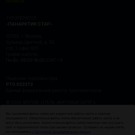
ТУРОПЕРАТОР
«
ПАНАРКТИК СТАР
»
-
127051, г. Москва,
бульвар Цветной, д. 30,
стр. 1, офис 623
График работы:
Пн-Вс: 09:00-18:00
(GMT+3)
Лицензия туроператора
РТО 022273
Единый федеральный реестр туроператоров.
© 2026 АРКТИК-ОТЕЛЬ «КИТОВЫЙ БЕРЕГ»
Создание сайта Leto.Website
Мы применяем файлы cookie для корректной работы сайта и анализа
посещаемости. Обязательные файлы cookie обеспечивают работу сайта и не
могут быть отключены. Аналитические файлы cookie помогают нам улучшать
Поисковое продвижение сайта —
сайт и подключаются только при вашем согласии. Оставаясь на нашем сайте,
компания «Пиксель Плюс»
вы соглашаетесь
с Политикой пользовательских данных
.