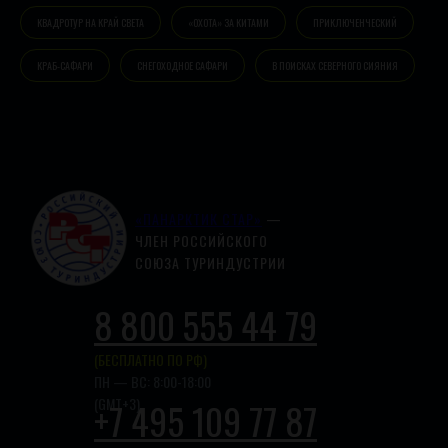
КВАДРОТУР НА КРАЙ СВЕТА
«ОХОТА» ЗА КИТАМИ
ПРИКЛЮЧЕНЧЕСКИЙ
КРАБ-САФАРИ
СНЕГОХОДНОЕ САФАРИ
В ПОИСКАХ СЕВЕРНОГО СИЯНИЯ
«ПАНАРКТИК СТАР»
—
ЧЛЕН РОССИЙСКОГО
СОЮЗА ТУРИНДУСТРИИ
8 800 555 44 79
(БЕСПЛАТНО ПО РФ)
ПН — ВС: 8:00-18:00
(GMT+3)
+7 495 109 77 87