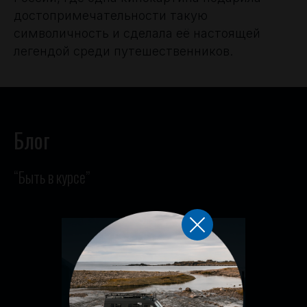
достопримечательности такую
символичность и сделала её настоящей
легендой среди путешественников.
Блог
“Быть в курсе”