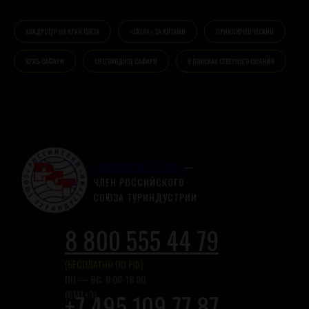
КВАДРОТУР НА КРАЙ СВЕТА
«ОХОТА» ЗА КИТАМИ
ПРИКЛЮЧЕНЧЕСКИЙ
КРАБ-САФАРИ
СНЕГОХОДНОЕ САФАРИ
В ПОИСКАХ СЕВЕРНОГО СИЯНИЯ
«ПАНАРКТИК СТАР»
—
ЧЛЕН РОССИЙСКОГО
СОЮЗА ТУРИНДУСТРИИ
8 800 555 44 79
(БЕСПЛАТНО ПО РФ)
ПН — ВС: 8:00-18:00
(GMT+3)
+7 495 109 77 87