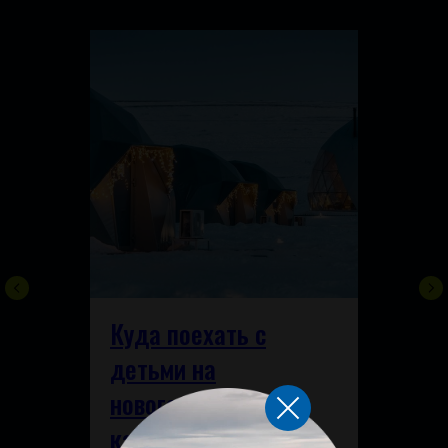
Куда поехать с
детьми на
новогодние
каникулы?