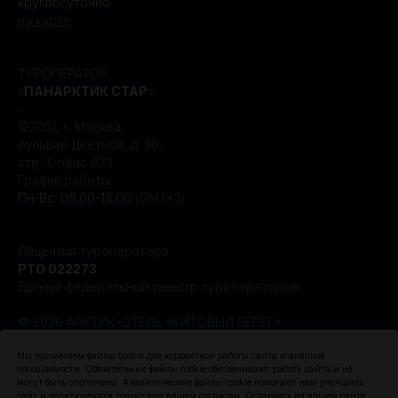
круглосуточно
на карте
ТУРОПЕРАТОР
«
ПАНАРКТИК СТАР
»
-
127051, г. Москва,
бульвар Цветной, д. 30,
стр. 1, офис 623
График работы:
Пн-Вс: 09:00-18:00
(GMT+3)
Лицензия туроператора
РТО 022273
Единый федеральный реестр туроператоров.
© 2026 АРКТИК-ОТЕЛЬ «КИТОВЫЙ БЕРЕГ»
Создание сайта Leto.Website
Мы применяем файлы cookie для корректной работы сайта и анализа
посещаемости. Обязательные файлы cookie обеспечивают работу сайта и не
могут быть отключены. Аналитические файлы cookie помогают нам улучшать
Поисковое продвижение сайта —
сайт и подключаются только при вашем согласии. Оставаясь на нашем сайте,